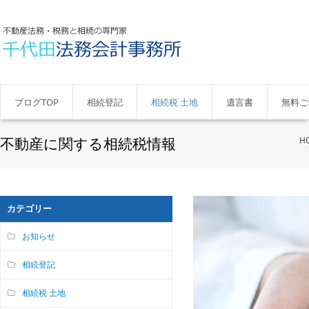
ブログTOP
相続登記
相続税 土地
遺言書
無料ご
不動産に関する相続税情報
H
カテゴリー
お知らせ
相続登記
相続税 土地