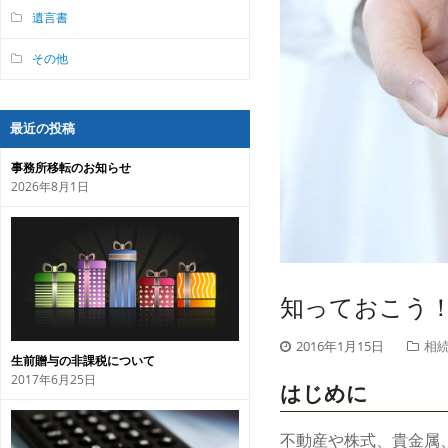
遺言書
その他
最近の投稿
事務所移転のお知らせ
2026年8月1日
知っておこう
2016年1月15日
相続
生前贈与の非課税について
2017年6月25日
はじめに
不動産や株式、貴金属