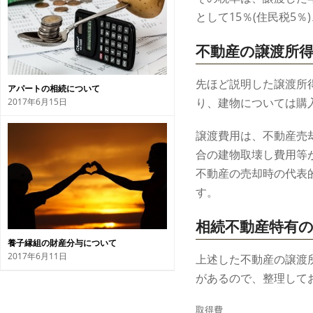
として15％(住民税5
不動産の譲渡所
先ほど説明した譲渡所
アパートの相続について
り、建物については購
2017年6月15日
譲渡費用は、不動産売
合の建物取壊し費用等
不動産の売却時の代表
す。
相続不動産特有
養子縁組の財産分与について
2017年6月11日
上述した不動産の譲渡
があるので、整理して
取得費