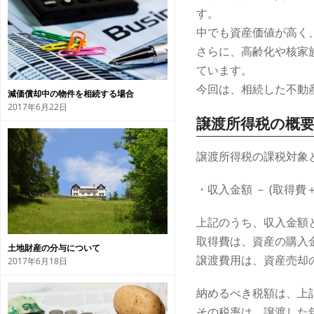
す。
中でも資産価値が高く
さらに、高齢化や核家
ています。
今回は、相続した不動
減価償却中の物件を相続する場合
2017年6月22日
譲渡所得税の概
譲渡所得税の課税対象
・収入金額 － (取得費
上記のうち、収入金額
取得費は、資産の購入
土地財産の分与について
譲渡費用は、資産売却
2017年6月18日
納めるべき税額は、上
その税率は、譲渡した